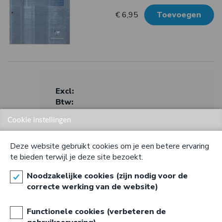
€ 6,95
Toevoegen
Excl:
Btw:
Cookie instellingen
Totaal:
Deze website gebruikt cookies om je een betere ervaring
te bieden terwijl je deze site bezoekt.
Noodzakelijke cookies (zijn nodig voor de
Bestelling afhalen in onze winkel in Brugge
correcte werking van de website)
Bestelling afhalen in onze winkel in Gent
Functionele cookies (verbeteren de