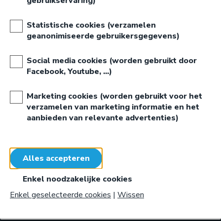
gebruikservaring)
Bestelling afhalen op school (enkel
deelnemende scholen)
Statistische cookies (verzamelen
geanonimiseerde gebruikersgegevens)
Levering bij Upkot (gratis)
Social media cookies (worden gebruikt door
Bestelling verzenden naar adres in België
Facebook, Youtube, …)
Marketing cookies (worden gebruikt voor het
verzamelen van marketing informatie en het
aanbieden van relevante advertenties)
U moet aangemeld zijn vooraleer u kan bestellen.
Hebt u nog geen account, dan kan u zich registreren.
Aanmelden
of
Registreren
Enkel geselecteerde cookies
|
Wissen