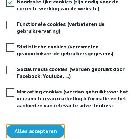
Noodzakelijke cookies (zijn nodig voor de
waardoor printen een plezier wordt voor alle leerkrachten.
correcte werking van de website)
Ontdek hoe wij een echte meerwaarde kunnen betekenen
voor uw school.
Functionele cookies (verbeteren de
gebruikservaring)
Lees meer...
Statistische cookies (verzamelen
VOOR STUDENTEN
geanonimiseerde gebruikersgegevens)
Wij streven altijd naar de beste relatie met onze klanten.
Drukwerk op maat van de student dus.
Social media cookies (worden gebruikt door
Facebook, Youtube, …)
Door onze jaren ervaring hebben we een eenvoudig
systeem ontwikkeld om snel studentendrukwerk te
Marketing cookies (worden gebruikt voor het
bestellen.
verzamelen van marketing informatie en het
Lees meer...
aanbieden van relevante advertenties)
NEEM CONTACT OP
STUDENTENDRUKKER GENT