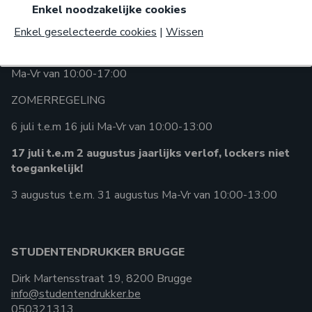
Kortrijksesteenweg 60, 9000 Gent
Enkel geselecteerde cookies
|
Wissen
gent@studentendrukker.be
093764610
Ma-Vr van 10:00-17:00
ZOMERREGELING
6 juli t.e.m 16 juli Ma-Vr van 10:00-13:00
17 juli t.e.m 2 augustus jaarlijks verlof, lockers niet
toegankelijk!
3 augustus t.e.m. 31 augustus Ma-Vr van 10:00-13:00
STUDENTENDRUKKER BRUGGE
Dirk Martensstraat 19, 8200 Brugge
info@studentendrukker.be
050321313