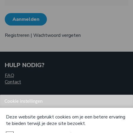
Aanmelden
Registreren
|
Wachtwoord vergeten
HULP NODIG?
FAQ
Contact
Cookie instellingen
Deze website gebruikt cookies om je een betere ervaring
VOOR SCHOLEN
te bieden terwijl je deze site bezoekt.
Speciaal voor scholen hebben wij een online printapplicatie