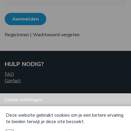
Aanmelden
Registreren
|
Wachtwoord vergeten
HULP NODIG?
FAQ
Contact
Cookie instellingen
Deze website gebruikt cookies om je een betere ervaring
VOOR SCHOLEN
te bieden terwijl je deze site bezoekt.
Speciaal voor scholen hebben wij een online printapplicatie