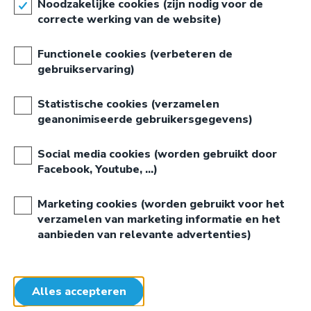
Noodzakelijke cookies (zijn nodig voor de
waardoor printen een plezier wordt voor alle leerkrachten.
correcte werking van de website)
Ontdek hoe wij een echte meerwaarde kunnen betekenen
voor uw school.
Functionele cookies (verbeteren de
gebruikservaring)
Lees meer...
Statistische cookies (verzamelen
VOOR STUDENTEN
geanonimiseerde gebruikersgegevens)
Wij streven altijd naar de beste relatie met onze klanten.
Drukwerk op maat van de student dus.
Social media cookies (worden gebruikt door
Facebook, Youtube, …)
Door onze jaren ervaring hebben we een eenvoudig
systeem ontwikkeld om snel studentendrukwerk te
Marketing cookies (worden gebruikt voor het
bestellen.
verzamelen van marketing informatie en het
Lees meer...
aanbieden van relevante advertenties)
NEEM CONTACT OP
STUDENTENDRUKKER GENT