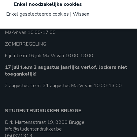
Kortrijksesteenweg 60, 9000 Gent
Enkel geselecteerde cookies
|
Wissen
gent@studentendrukker.be
093764610
Ma-Vr van 10:00-17:00
ZOMERREGELING
6 juli t.e.m 16 juli Ma-Vr van 10:00-13:00
17 juli t.e.m 2 augustus jaarlijks verlof, lockers niet
toegankelijk!
3 augustus t.e.m. 31 augustus Ma-Vr van 10:00-13:00
STUDENTENDRUKKER BRUGGE
Dirk Martensstraat 19, 8200 Brugge
info@studentendrukker.be
050321313